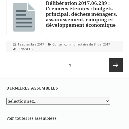
Délibération 2017.06.289 :
Créances éteintes : budgets
principal, déchets ménagers,
assainissement, camping et
développement économique
Publié
Catégories
1 septembre 2017
Conseil communautaire du 8 juin 2017
le
Mots-
FINANCES
clés
Pagination
PAGE
1
des
publications
Page
DERNIÈRES ASSEMBLÉES
suivante
Voir toutes les assemblées