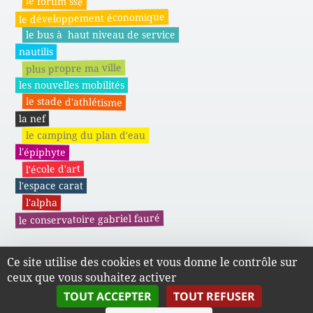
le forum sse
le développement économique
le bus à haut niveau de service
nautilis
plus propre ma ville
les nouvelles mobilités
le stade d'athlétisme
la nef
le camping du plan d'eau
l'épiphyte
l'école d'art
l'espace carat
l'alpha
le conservatoire gabriel fauré
Ce site utilise des cookies et vous donne le contrôle sur
Actes administratifs du SMAPE
ceux que vous souhaitez activer
TOUT ACCEPTER
TOUT REFUSER