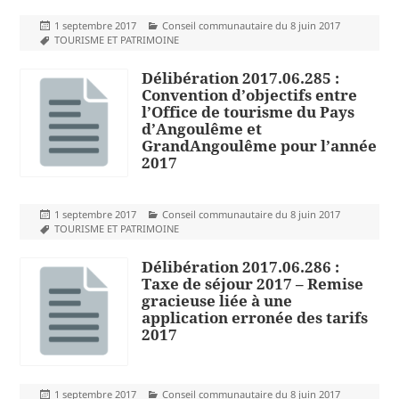
Publié
Catégories
1 septembre 2017
Conseil communautaire du 8 juin 2017
le
Mots-
TOURISME ET PATRIMOINE
clés
Délibération 2017.06.285 :
Convention d’objectifs entre
l’Office de tourisme du Pays
d’Angoulême et
GrandAngoulême pour l’année
2017
Publié
Catégories
1 septembre 2017
Conseil communautaire du 8 juin 2017
le
Mots-
TOURISME ET PATRIMOINE
clés
Délibération 2017.06.286 :
Taxe de séjour 2017 – Remise
gracieuse liée à une
application erronée des tarifs
2017
Publié
Catégories
1 septembre 2017
Conseil communautaire du 8 juin 2017