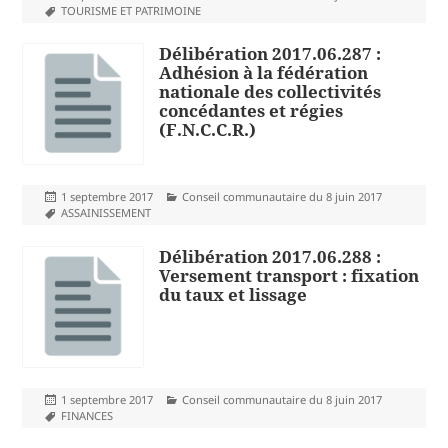
le
Mots-
TOURISME ET PATRIMOINE
clés
Délibération 2017.06.287 :
Adhésion à la fédération
nationale des collectivités
concédantes et régies
(F.N.C.C.R.)
Publié
Catégories
1 septembre 2017
Conseil communautaire du 8 juin 2017
le
Mots-
ASSAINISSEMENT
clés
Délibération 2017.06.288 :
Versement transport : fixation
du taux et lissage
Publié
Catégories
1 septembre 2017
Conseil communautaire du 8 juin 2017
le
Mots-
FINANCES
clés