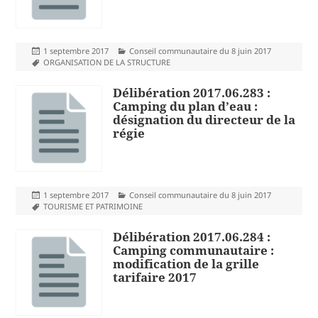
Publié
Catégories
1 septembre 2017
Conseil communautaire du 8 juin 2017
le
Mots-
ORGANISATION DE LA STRUCTURE
clés
Délibération 2017.06.283 :
Camping du plan d’eau :
désignation du directeur de la
régie
Publié
Catégories
1 septembre 2017
Conseil communautaire du 8 juin 2017
le
Mots-
TOURISME ET PATRIMOINE
clés
Délibération 2017.06.284 :
Camping communautaire :
modification de la grille
tarifaire 2017