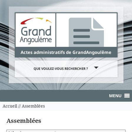
Panneau de gestion des cookies
Actes administratifs de GrandAngoulême
QUE VOULEZ-VOUS RECHERCHER ?
MENU
Accueil
//
Assemblées
Assemblées