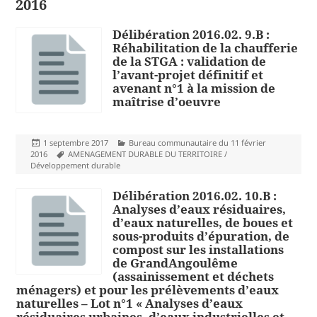
2016
Délibération 2016.02. 9.B :
Réhabilitation de la chaufferie
de la STGA : validation de
l’avant-projet définitif et
avenant n°1 à la mission de
maîtrise d’oeuvre
Publié
Catégories
1 septembre 2017
Bureau communautaire du 11 février
le
Mots-
2016
AMENAGEMENT DURABLE DU TERRITOIRE /
clés
Développement durable
Délibération 2016.02. 10.B :
Analyses d’eaux résiduaires,
d’eaux naturelles, de boues et
sous-produits d’épuration, de
compost sur les installations
de GrandAngoulême
(assainissement et déchets
ménagers) et pour les prélèvements d’eaux
naturelles – Lot n°1 « Analyses d’eaux
résiduaires urbaines, d’eaux industrielles et