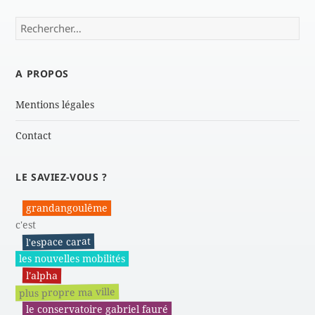
Rechercher :
A PROPOS
Mentions légales
Contact
LE SAVIEZ-VOUS ?
grandangoulême
c'est
l'espace carat
les nouvelles mobilités
l'alpha
plus propre ma ville
le conservatoire gabriel fauré