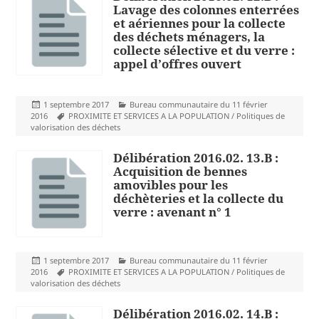
Lavage des colonnes enterrées
et aériennes pour la collecte
des déchets ménagers, la
collecte sélective et du verre :
appel d’offres ouvert
Publié
Catégories
1 septembre 2017
Bureau communautaire du 11 février
le
Mots-
2016
PROXIMITE ET SERVICES A LA POPULATION / Politiques de
clés
valorisation des déchets
Délibération 2016.02. 13.B :
Acquisition de bennes
amovibles pour les
déchèteries et la collecte du
verre : avenant n° 1
Publié
Catégories
1 septembre 2017
Bureau communautaire du 11 février
le
Mots-
2016
PROXIMITE ET SERVICES A LA POPULATION / Politiques de
clés
valorisation des déchets
Délibération 2016.02. 14.B :