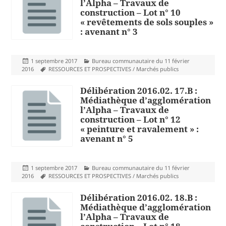
l’Alpha – Travaux de
construction – Lot n° 10
« revêtements de sols souples »
: avenant n° 3
Publié
Catégories
1 septembre 2017
Bureau communautaire du 11 février
le
Mots-
2016
RESSOURCES ET PROSPECTIVES / Marchés publics
clés
Délibération 2016.02. 17.B :
Médiathèque d’agglomération
l’Alpha – Travaux de
construction – Lot n° 12
« peinture et ravalement » :
avenant n° 5
Publié
Catégories
1 septembre 2017
Bureau communautaire du 11 février
le
Mots-
2016
RESSOURCES ET PROSPECTIVES / Marchés publics
clés
Délibération 2016.02. 18.B :
Médiathèque d’agglomération
l’Alpha – Travaux de