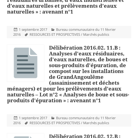
d’eaux naturelles et prélèvements d’eaux
naturelles » : avenant n°1
Publié
Catégories
1 septembre 2017
Bureau communautaire du 11 février
le
Mots-
2016
RESSOURCES ET PROSPECTIVES / Marchés publics
clés
Délibération 2016.02. 11.B :
Analyses d’eaux résiduaires,
d’eaux naturelles, de boues et
sous-produits d’épuration, de
compost sur les installations
de GrandAngoulême
(assainissement et déchets
ménagers) et pour les prélèvements d’eaux
naturelles – Lot n°2 « Analyses de boue et sous-
produits d’épuration » : avenant n°1
Publié
Catégories
1 septembre 2017
Bureau communautaire du 11 février
le
Mots-
2016
RESSOURCES ET PROSPECTIVES / Marchés publics
clés
Délibération 2016.02. 12.B :