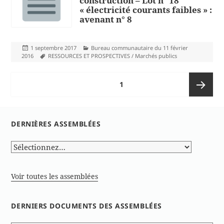
construction – Lot n° 18
« électricité courants faibles » :
avenant n° 8
Publié
Catégories
1 septembre 2017
Bureau communautaire du 11 février
le
Mots-
2016
RESSOURCES ET PROSPECTIVES / Marchés publics
clés
Pagination
PAGE
1
des
publications
Page
DERNIÈRES ASSEMBLÉES
suivante
Voir toutes les assemblées
DERNIERS DOCUMENTS DES ASSEMBLÉES