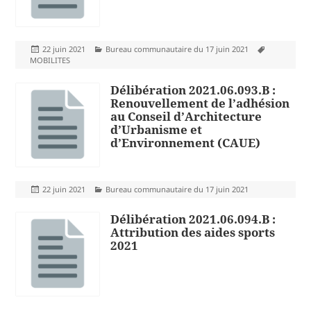
Publié
Catégories
Mots-
22 juin 2021
Bureau communautaire du 17 juin 2021
le
clés
MOBILITES
Délibération 2021.06.093.B :
Renouvellement de l’adhésion
au Conseil d’Architecture
d’Urbanisme et
d’Environnement (CAUE)
Publié
Catégories
22 juin 2021
Bureau communautaire du 17 juin 2021
le
Délibération 2021.06.094.B :
Attribution des aides sports
2021