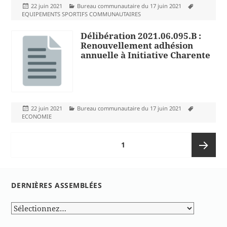
Publié
Catégories
Mots-
22 juin 2021
Bureau communautaire du 17 juin 2021
le
clés
EQUIPEMENTS SPORTIFS COMMUNAUTAIRES
Délibération 2021.06.095.B :
Renouvellement adhésion
annuelle à Initiative Charente
Publié
Catégories
Mots-
22 juin 2021
Bureau communautaire du 17 juin 2021
le
clés
ECONOMIE
Pagination
PAGE
1
des
publications
Page
DERNIÈRES ASSEMBLÉES
suivante