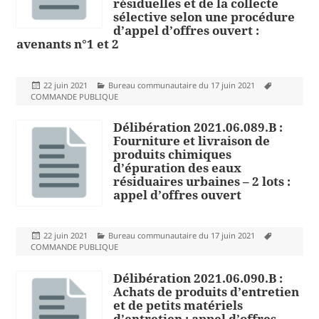
résiduelles et de la collecte
sélective selon une procédure
d’appel d’offres ouvert :
avenants n°1 et 2
Publié
Catégories
Mots-
22 juin 2021
Bureau communautaire du 17 juin 2021
le
clés
COMMANDE PUBLIQUE
Délibération 2021.06.089.B :
Fourniture et livraison de
produits chimiques
d’épuration des eaux
résiduaires urbaines – 2 lots :
appel d’offres ouvert
Publié
Catégories
Mots-
22 juin 2021
Bureau communautaire du 17 juin 2021
le
clés
COMMANDE PUBLIQUE
Délibération 2021.06.090.B :
Achats de produits d’entretien
et de petits matériels
d’entretien : appel d’offres