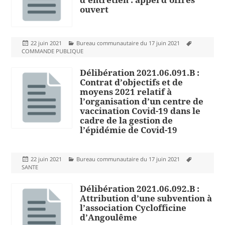
ouvert
Publié
Catégories
Mots-
22 juin 2021
Bureau communautaire du 17 juin 2021
le
clés
COMMANDE PUBLIQUE
Délibération 2021.06.091.B :
Contrat d’objectifs et de
moyens 2021 relatif à
l’organisation d’un centre de
vaccination Covid-19 dans le
cadre de la gestion de
l’épidémie de Covid-19
Publié
Catégories
Mots-
22 juin 2021
Bureau communautaire du 17 juin 2021
le
clés
SANTE
Délibération 2021.06.092.B :
Attribution d’une subvention à
l’association Cyclofficine
d’Angoulême