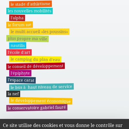
le stade d'athlétisme
les nouvelles mobilités
l'alpha
le forum sse
le multi accueil «les poussins»
plus propre ma ville
nautilis
l'école d'art
le camping du plan d'eau
le conseil de développement
l'épiphyte
l'espace carat
le bus à haut niveau de service
la nef
le développement économique
le conservatoire gabriel fauré
Ce site utilise des cookies et vous donne le contrôle sur
Actes administratifs du SMAPE