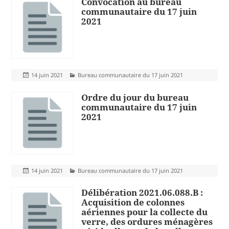
Convocation au bureau
communautaire du 17 juin
2021
Publié
Catégories
14 juin 2021
Bureau communautaire du 17 juin 2021
le
Ordre du jour du bureau
communautaire du 17 juin
2021
Publié
Catégories
14 juin 2021
Bureau communautaire du 17 juin 2021
le
Délibération 2021.06.088.B :
Acquisition de colonnes
aériennes pour la collecte du
verre, des ordures ménagères