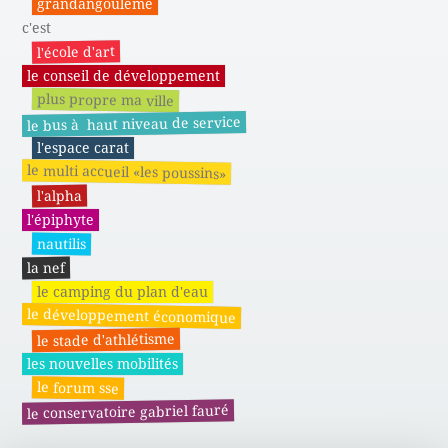
grandangoulême
c'est
l'école d'art
le conseil de développement
plus propre ma ville
le bus à haut niveau de service
l'espace carat
le multi accueil «les poussins»
l'alpha
l'épiphyte
nautilis
la nef
le camping du plan d'eau
le développement économique
le stade d'athlétisme
les nouvelles mobilités
le forum sse
le conservatoire gabriel fauré