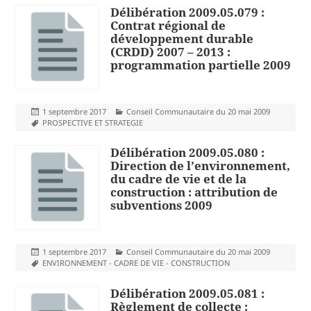
Délibération 2009.05.079 :
Contrat régional de
développement durable
(CRDD) 2007 – 2013 :
programmation partielle 2009
Publié
Catégories
1 septembre 2017
Conseil Communautaire du 20 mai 2009
le
Mots-
PROSPECTIVE ET STRATEGIE
clés
Délibération 2009.05.080 :
Direction de l’environnement,
du cadre de vie et de la
construction : attribution de
subventions 2009
Publié
Catégories
1 septembre 2017
Conseil Communautaire du 20 mai 2009
le
Mots-
ENVIRONNEMENT - CADRE DE VIE - CONSTRUCTION
clés
Délibération 2009.05.081 :
Règlement de collecte :