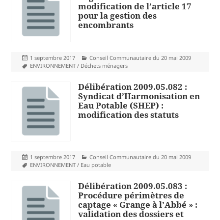
modification de l’article 17
pour la gestion des
encombrants
Publié
Catégories
1 septembre 2017
Conseil Communautaire du 20 mai 2009
le
Mots-
ENVIRONNEMENT / Déchets ménagers
clés
Délibération 2009.05.082 :
Syndicat d’Harmonisation en
Eau Potable (SHEP) :
modification des statuts
Publié
Catégories
1 septembre 2017
Conseil Communautaire du 20 mai 2009
le
Mots-
ENVIRONNEMENT / Eau potable
clés
Délibération 2009.05.083 :
Procédure périmètres de
captage « Grange à l’Abbé » :
validation des dossiers et