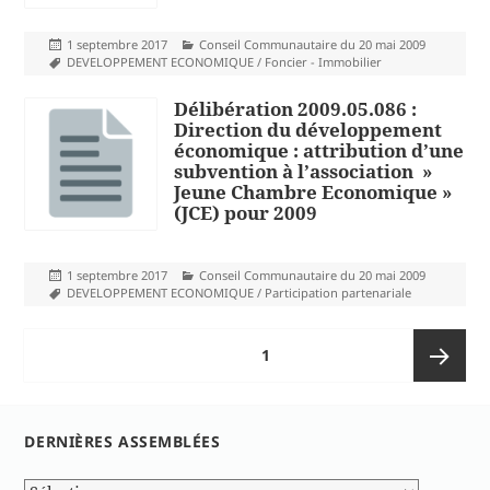
Publié
Catégories
1 septembre 2017
Conseil Communautaire du 20 mai 2009
le
Mots-
DEVELOPPEMENT ECONOMIQUE / Foncier - Immobilier
clés
Délibération 2009.05.086 :
Direction du développement
économique : attribution d’une
subvention à l’association »
Jeune Chambre Economique »
(JCE) pour 2009
Publié
Catégories
1 septembre 2017
Conseil Communautaire du 20 mai 2009
le
Mots-
DEVELOPPEMENT ECONOMIQUE / Participation partenariale
clés
Pagination
PAGE
1
des
publications
Page
DERNIÈRES ASSEMBLÉES
suivante