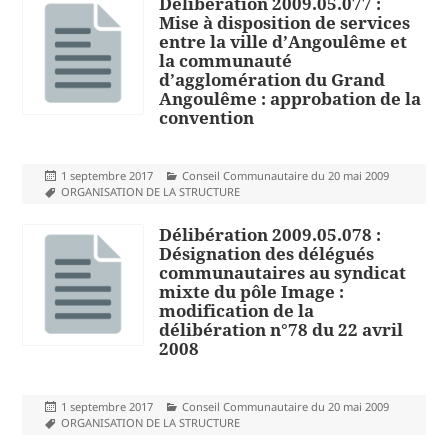
Délibération 2009.05.077 :
Mise à disposition de services
entre la ville d’Angoulême et
la communauté
d’agglomération du Grand
Angoulême : approbation de la
convention
Publié
Catégories
1 septembre 2017
Conseil Communautaire du 20 mai 2009
le
Mots-
ORGANISATION DE LA STRUCTURE
clés
Délibération 2009.05.078 :
Désignation des délégués
communautaires au syndicat
mixte du pôle Image :
modification de la
délibération n°78 du 22 avril
2008
Publié
Catégories
1 septembre 2017
Conseil Communautaire du 20 mai 2009
le
Mots-
ORGANISATION DE LA STRUCTURE
clés