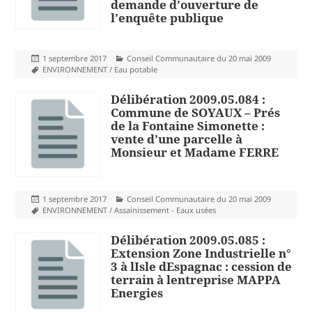
demande d’ouverture de
l’enquête publique
Publié
Catégories
1 septembre 2017
Conseil Communautaire du 20 mai 2009
le
Mots-
ENVIRONNEMENT / Eau potable
clés
Délibération 2009.05.084 :
Commune de SOYAUX – Prés
de la Fontaine Simonette :
vente d’une parcelle à
Monsieur et Madame FERRE
Publié
Catégories
1 septembre 2017
Conseil Communautaire du 20 mai 2009
le
Mots-
ENVIRONNEMENT / Assainissement - Eaux usées
clés
Délibération 2009.05.085 :
Extension Zone Industrielle n°
3 à lIsle dEspagnac : cession de
terrain à lentreprise MAPPA
Energies