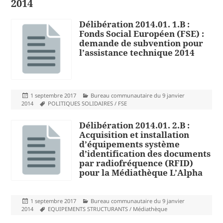
2014
Délibération 2014.01. 1.B :
Fonds Social Européen (FSE) :
demande de subvention pour
l’assistance technique 2014
Publié
Catégories
1 septembre 2017
Bureau communautaire du 9 janvier
le
Mots-
2014
POLITIQUES SOLIDAIRES / FSE
clés
Délibération 2014.01. 2.B :
Acquisition et installation
d’équipements système
d’identification des documents
par radiofréquence (RFID)
pour la Médiathèque L’Alpha
Publié
Catégories
1 septembre 2017
Bureau communautaire du 9 janvier
le
Mots-
2014
EQUIPEMENTS STRUCTURANTS / Médiathèque
clés