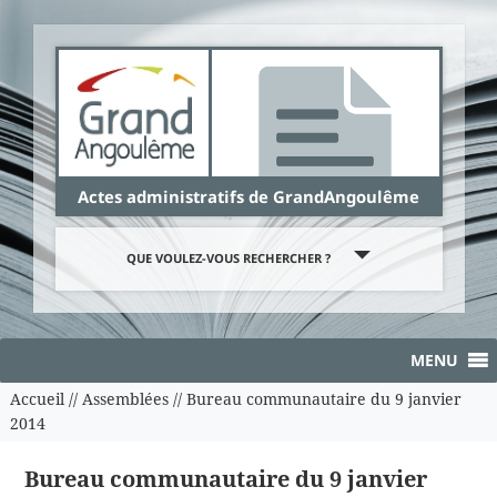
Panneau de gestion des cookies
Actes administratifs de GrandAngoulême
QUE VOULEZ-VOUS RECHERCHER ?
MENU
Accueil
//
Assemblées
//
Bureau communautaire du 9 janvier
2014
Bureau communautaire du 9 janvier