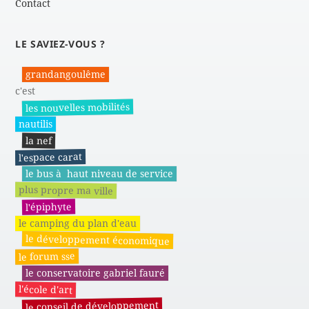
Contact
LE SAVIEZ-VOUS ?
grandangoulême
c'est
les nouvelles mobilités
nautilis
la nef
l'espace carat
le bus à haut niveau de service
plus propre ma ville
l'épiphyte
le camping du plan d'eau
le développement économique
le forum sse
le conservatoire gabriel fauré
l'école d'art
le conseil de développement