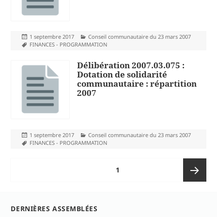
Publié
Catégories
1 septembre 2017
Conseil communautaire du 23 mars 2007
le
Mots-
FINANCES - PROGRAMMATION
clés
Délibération 2007.03.075 :
Dotation de solidarité
communautaire : répartition
2007
Publié
Catégories
1 septembre 2017
Conseil communautaire du 23 mars 2007
le
Mots-
FINANCES - PROGRAMMATION
clés
Pagination
PAGE
1
des
publications
Page
DERNIÈRES ASSEMBLÉES
suivante