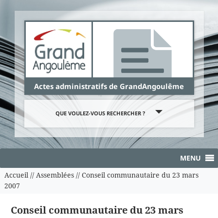
Panneau de gestion des cookies
Actes administratifs de GrandAngoulême
QUE VOULEZ-VOUS RECHERCHER ?
MENU
Accueil
//
Assemblées
//
Conseil communautaire du 23 mars
2007
Conseil communautaire du 23 mars