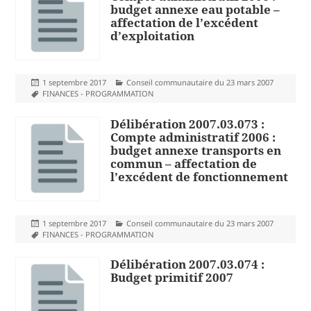
budget annexe eau potable –
affectation de l’excédent
d’exploitation
Publié
Catégories
1 septembre 2017
Conseil communautaire du 23 mars 2007
le
Mots-
FINANCES - PROGRAMMATION
clés
Délibération 2007.03.073 :
Compte administratif 2006 :
budget annexe transports en
commun – affectation de
l’excédent de fonctionnement
Publié
Catégories
1 septembre 2017
Conseil communautaire du 23 mars 2007
le
Mots-
FINANCES - PROGRAMMATION
clés
Délibération 2007.03.074 :
Budget primitif 2007