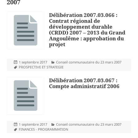
2007
Délibération 2007.03.066 :
Contrat régional de
développement durable
(CRDD) 2007 – 2013 du Grand
Angoulême : approbation du
projet
Publié
Catégories
1 septembre 2017
Conseil communautaire du 23 mars 2007
le
Mots-
PROSPECTIVE ET STRATEGIE
clés
Délibération 2007.03.067 :
Compte administratif 2006
Publié
Catégories
1 septembre 2017
Conseil communautaire du 23 mars 2007
le
Mots-
FINANCES - PROGRAMMATION
clés