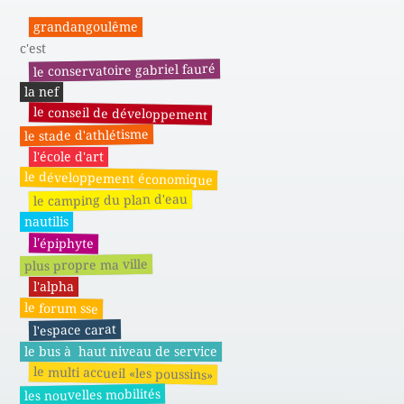
grandangoulême
c'est
le conservatoire gabriel fauré
la nef
le conseil de développement
le stade d'athlétisme
l'école d'art
le développement économique
le camping du plan d'eau
nautilis
l'épiphyte
plus propre ma ville
l'alpha
le forum sse
l'espace carat
le bus à haut niveau de service
le multi accueil «les poussins»
les nouvelles mobilités