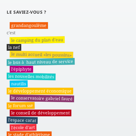
LE SAVIEZ-VOUS ?
grandangoulême
c'est
le camping du plan d'eau
la nef
le multi accueil «les poussins»
le bus à haut niveau de service
l'épiphyte
les nouvelles mobilités
nautilis
le développement économique
le conservatoire gabriel fauré
le forum sse
le conseil de développement
l'espace carat
l'école d'art
le stade d'athlétisme