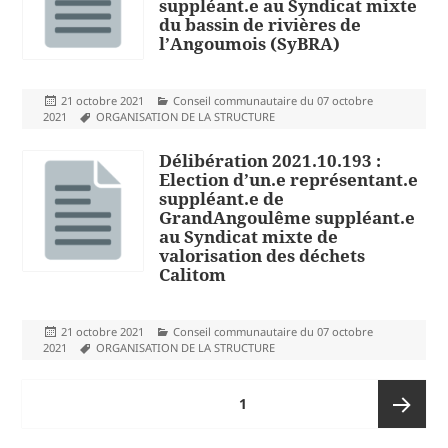
suppléant.e au Syndicat mixte
du bassin de rivières de
l’Angoumois (SyBRA)
Publié
Catégories
21 octobre 2021
Conseil communautaire du 07 octobre
le
Mots-
2021
ORGANISATION DE LA STRUCTURE
clés
Délibération 2021.10.193 :
Election d’un.e représentant.e
suppléant.e de
GrandAngoulême suppléant.e
au Syndicat mixte de
valorisation des déchets
Calitom
Publié
Catégories
21 octobre 2021
Conseil communautaire du 07 octobre
le
Mots-
2021
ORGANISATION DE LA STRUCTURE
clés
Pagination
PAGE
1
des
publications