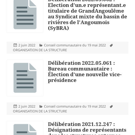
Election d’un.e représentant.e
titulaire de GrandAngoulême
au Syndicat mixte du bassin de
rivières de l’Angoumois
(SyBRA)
Publié
Catégories
Mots-
2 juin 2022
Conseil communautaire du 19 mai 2022
le
clés
ORGANISATION DE LA STRUCTURE
Délibération 2022.05.061 :
Bureau communautaire :
Élection d’une nouvelle vice-
présidence
Publié
Catégories
Mots-
2 juin 2022
Conseil communautaire du 19 mai 2022
le
clés
ORGANISATION DE LA STRUCTURE
Délibération 2021.12.247 :
Désignations de représentants