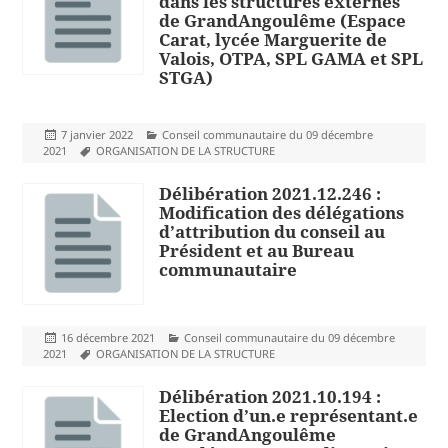
dans les structures externes
de GrandAngoulême (Espace
Carat, lycée Marguerite de
Valois, OTPA, SPL GAMA et SPL
STGA)
Publié
Catégories
7 janvier 2022
Conseil communautaire du 09 décembre
le
Mots-
2021
ORGANISATION DE LA STRUCTURE
clés
Délibération 2021.12.246 :
Modification des délégations
d’attribution du conseil au
Président et au Bureau
communautaire
Publié
Catégories
16 décembre 2021
Conseil communautaire du 09 décembre
le
Mots-
2021
ORGANISATION DE LA STRUCTURE
clés
Délibération 2021.10.194 :
Election d’un.e représentant.e
de GrandAngoulême