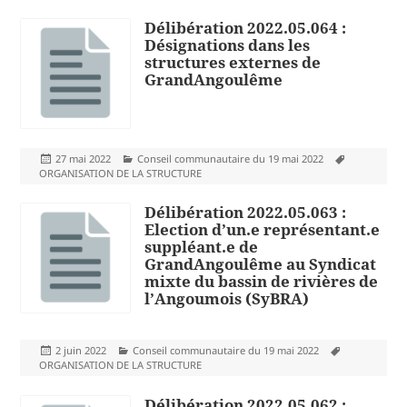
Délibération 2022.05.064 :
Désignations dans les
structures externes de
GrandAngoulême
Publié
Catégories
Mots-
27 mai 2022
Conseil communautaire du 19 mai 2022
le
clés
ORGANISATION DE LA STRUCTURE
Délibération 2022.05.063 :
Election d’un.e représentant.e
suppléant.e de
GrandAngoulême au Syndicat
mixte du bassin de rivières de
l’Angoumois (SyBRA)
Publié
Catégories
Mots-
2 juin 2022
Conseil communautaire du 19 mai 2022
le
clés
ORGANISATION DE LA STRUCTURE
Délibération 2022.05.062 :