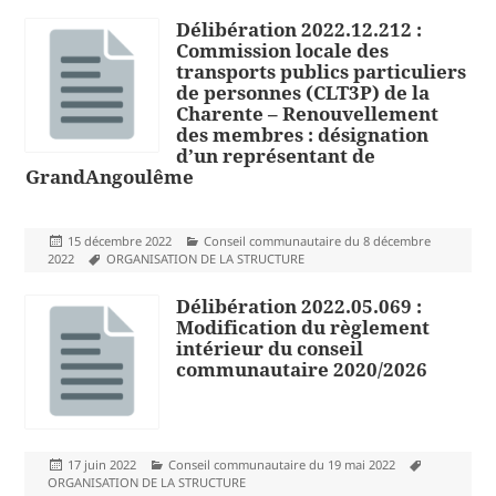
Délibération 2022.12.212 :
Commission locale des
transports publics particuliers
de personnes (CLT3P) de la
Charente – Renouvellement
des membres : désignation
d’un représentant de
GrandAngoulême
Publié
Catégories
15 décembre 2022
Conseil communautaire du 8 décembre
le
Mots-
2022
ORGANISATION DE LA STRUCTURE
clés
Délibération 2022.05.069 :
Modification du règlement
intérieur du conseil
communautaire 2020/2026
Publié
Catégories
Mots-
17 juin 2022
Conseil communautaire du 19 mai 2022
le
clés
ORGANISATION DE LA STRUCTURE