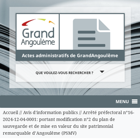
Panneau de gestion des cookies
Actes administratifs de GrandAngoulême
QUE VOULEZ-VOUS RECHERCHER ?
MENU
Accueil
//
Avis d'information publics
//
Arrêté préfectoral n°16-
2024-12-04-0001: portant modification n°2 du plan de
sauvegarde et de mise en valeur du site patrimonial
remarquable d’Angoulême (PSMV)