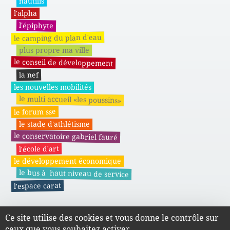
nautilis
l'alpha
l'épiphyte
le camping du plan d'eau
plus propre ma ville
le conseil de développement
la nef
les nouvelles mobilités
le multi accueil «les poussins»
le forum sse
le stade d'athlétisme
le conservatoire gabriel fauré
l'école d'art
le développement économique
le bus à haut niveau de service
l'espace carat
Ce site utilise des cookies et vous donne le contrôle sur
Actes administratifs du SMAPE
ceux que vous souhaitez activer