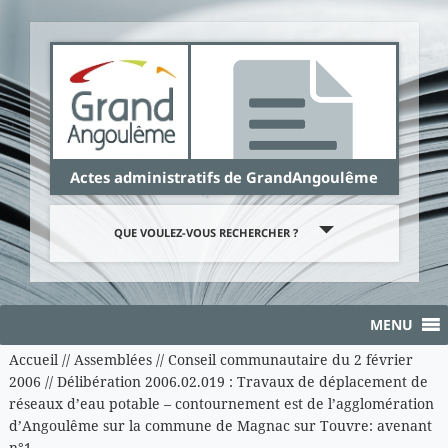
Panneau de gestion des cookies
Actes administratifs de GrandAngoulême
QUE VOULEZ-VOUS RECHERCHER ?
MENU
Accueil
//
Assemblées
//
Conseil communautaire du 2 février
2006
//
Délibération 2006.02.019 : Travaux de déplacement de
réseaux d’eau potable – contournement est de l’agglomération
d’Angoulême sur la commune de Magnac sur Touvre: avenant
n°1