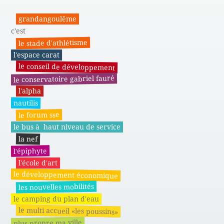
grandangoulême
c'est
le stade d'athlétisme
l'espace carat
le conseil de développement
le conservatoire gabriel fauré
l'alpha
nautilis
le forum sse
le bus à haut niveau de service
la nef
l'épiphyte
l'école d'art
le développement économique
les nouvelles mobilités
le camping du plan d'eau
le multi accueil «les poussins»
plus propre ma ville