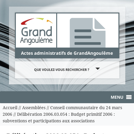
Panneau de gestion des cookies
Actes administratifs de GrandAngoulême
QUE VOULEZ-VOUS RECHERCHER ?
MENU
Accueil
//
Assemblées
//
Conseil communautaire du 24 mars
2006
//
Délibération 2006.03.054 : Budget primitif 2006 :
subventions et participations aux associations