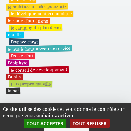
le multi accueil «les poussins»
le développement économique
le stade d'athlétisme
le camping du plan d'eau
nautilis
l'espace carat
le bus à haut niveau de service
l'école d'art
l'épiphyte
le conseil de développement
l'alpha
plus propre ma ville
la nef
Ce site utilise des cookies et vous donne le contrôle sur
Actes administratifs du SMAPE
ceux que vous souhaitez activer
TOUT ACCEPTER
TOUT REFUSER