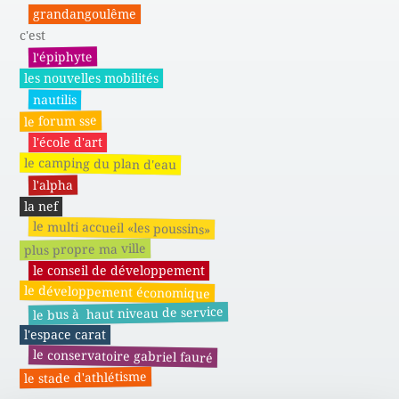
grandangoulême
c'est
l'épiphyte
les nouvelles mobilités
nautilis
le forum sse
l'école d'art
le camping du plan d'eau
l'alpha
la nef
le multi accueil «les poussins»
plus propre ma ville
le conseil de développement
le développement économique
le bus à haut niveau de service
l'espace carat
le conservatoire gabriel fauré
le stade d'athlétisme