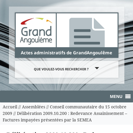
Panneau de gestion des cookies
Actes administratifs de GrandAngoulême
QUE VOULEZ-VOUS RECHERCHER ?
MENU
Accueil
//
Assemblées
//
Conseil communautaire du 15 octobre
2009
//
Délibération 2009.10.200 : Redevance Assainissement –
Factures impayées présentées par la SEMEA