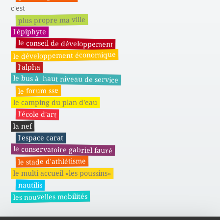
c'est
plus propre ma ville
l'épiphyte
le conseil de développement
le développement économique
l'alpha
le bus à haut niveau de service
le forum sse
le camping du plan d'eau
l'école d'art
la nef
l'espace carat
le conservatoire gabriel fauré
le stade d'athlétisme
le multi accueil «les poussins»
nautilis
les nouvelles mobilités