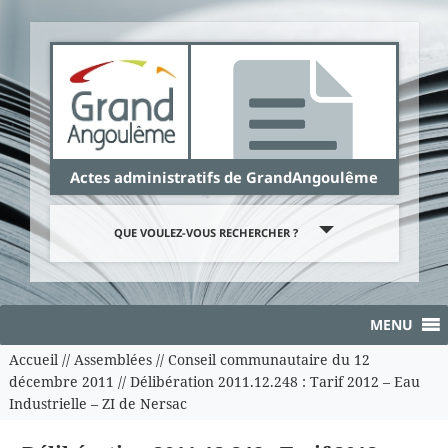
Panneau de gestion des cookies
Actes administratifs de GrandAngoulême
QUE VOULEZ-VOUS RECHERCHER ?
MENU
Accueil
//
Assemblées
//
Conseil communautaire du 12
décembre 2011
//
Délibération 2011.12.248 : Tarif 2012 – Eau
Industrielle – ZI de Nersac