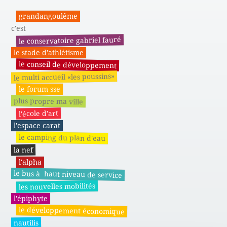
grandangoulême
c'est
le conservatoire gabriel fauré
le stade d'athlétisme
le conseil de développement
le multi accueil «les poussins»
le forum sse
plus propre ma ville
l'école d'art
l'espace carat
le camping du plan d'eau
la nef
l'alpha
le bus à haut niveau de service
les nouvelles mobilités
l'épiphyte
le développement économique
nautilis