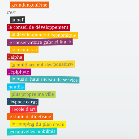
grandangoulême
c'est
la nef
le conseil de développement
le développement économique
le conservatoire gabriel fauré
le forum sse
l'alpha
le multi accueil «les poussins»
l'épiphyte
le bus à haut niveau de service
nautilis
plus propre ma ville
l'espace carat
l'école d'art
le stade d'athlétisme
le camping du plan d'eau
les nouvelles mobilités