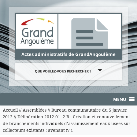
Panneau de gestion des cookies
Actes administratifs de GrandAngoulême
QUE VOULEZ-VOUS RECHERCHER ?
MENU
Accueil
//
Assemblées
//
Bureau communautaire du 5 janvier
2012
//
Délibération 2012.01. 2.B : Création et renouvellement
de branchements individuels d’assainissement eaux usées sur
collecteurs existants : avenant n°1