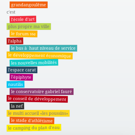
grandangoulême
c'est
l'école d'art
plus propre ma ville
le forum sse
l'alpha
le bus à haut niveau de service
le développement économique
les nouvelles mobilités
l'espace carat
l'épiphyte
nautilis
le conservatoire gabriel fauré
le conseil de développement
la nef
le multi accueil «les poussins»
le stade d'athlétisme
le camping du plan d'eau