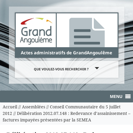
Panneau de gestion des cookies
Actes administratifs de GrandAngoulême
QUE VOULEZ-VOUS RECHERCHER ?
MENU
Accueil
//
Assemblées
//
Conseil Communautaire du 5 juillet
2012
//
Délibération 2012.07.148 : Redevance d’assainissement –
factures impayées présentées par la SEMEA