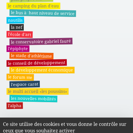
le camping du plan d'eau
le bus à haut niveau de service
nautilis
la nef
l'école d'art
le conservatoire gabriel fauré
l'épiphyte
le stade d'athlétisme
le conseil de développement
le développement économique
le forum sse
l'espace carat
le multi accueil «les poussins»
les nouvelles mobilités
l'alpha
Ce site utilise des cookies et vous donne le contrôle sur
Actes administratifs du SMAPE
ceux que vous souhaitez activer