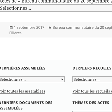
Actes de « Bureau communautaire du 20 septembre 
Publié
Catégories
1 septembre 2017
Bureau communautaire du 20 sep
le
Filières
DERNIÈRES ASSEMBLÉES
DERNIERS RECUEILS
Voir toutes les assemblées
Voir tous les recueils 
DERNIERS DOCUMENTS DES
THÈMES DES ACTES
ASSEMBLÉES