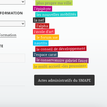
plus propre ma ville
l'épiphyte
INFORMATION
les nouvelles mobilités
la nef
l'alpha
l'école d'art
nformation
le forum sse
nautilis
TE
le conseil de développement
l'espace carat
le conservatoire gabriel fauré
le multi accueil «les poussins»
Actes administratifs du SMAPE