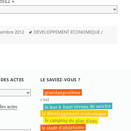
2012 »
Mots-
tembre 2012
DEVELOPPEMENT ECONOMIQUE /
clés
 DES ACTES
LE SAVIEZ-VOUS ?
grandangoulême
c'est
le bus à haut niveau de service
des actes
le développement économique
le camping du plan d'eau
le stade d'athlétisme