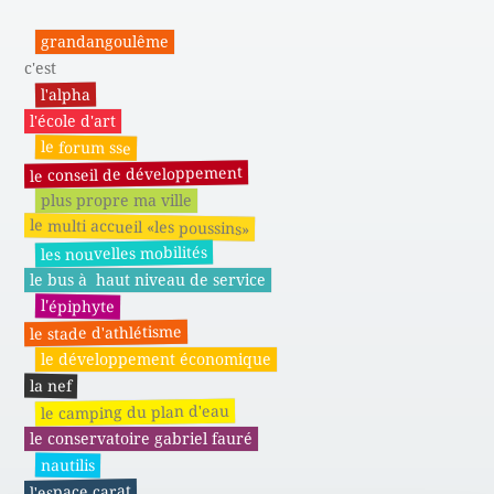
grandangoulême
c'est
l'alpha
l'école d'art
le forum sse
le conseil de développement
plus propre ma ville
le multi accueil «les poussins»
les nouvelles mobilités
le bus à haut niveau de service
l'épiphyte
le stade d'athlétisme
le développement économique
la nef
le camping du plan d'eau
le conservatoire gabriel fauré
nautilis
l'espace carat