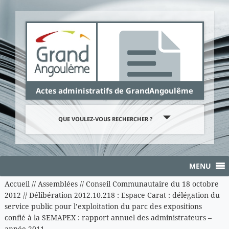
Panneau de gestion des cookies
Actes administratifs de GrandAngoulême
QUE VOULEZ-VOUS RECHERCHER ?
MENU
Accueil
//
Assemblées
//
Conseil Communautaire du 18 octobre
2012
//
Délibération 2012.10.218 : Espace Carat : délégation du
service public pour l’exploitation du parc des expositions
confié à la SEMAPEX : rapport annuel des administrateurs –
année 2011