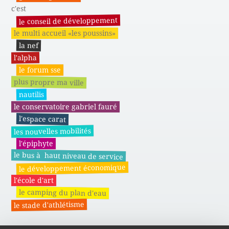
c'est
le conseil de développement
le multi accueil «les poussins»
la nef
l'alpha
le forum sse
plus propre ma ville
nautilis
le conservatoire gabriel fauré
l'espace carat
les nouvelles mobilités
l'épiphyte
le bus à haut niveau de service
le développement économique
l'école d'art
le camping du plan d'eau
le stade d'athlétisme