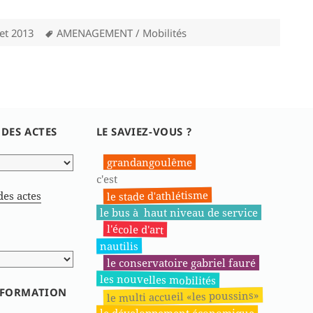
Mots-
et 2013
AMENAGEMENT / Mobilités
clés
 DES ACTES
LE SAVIEZ-VOUS ?
grandangoulême
c'est
le stade d'athlétisme
des actes
le bus à haut niveau de service
l'école d'art
nautilis
le conservatoire gabriel fauré
les nouvelles mobilités
INFORMATION
le multi accueil «les poussins»
le développement économique