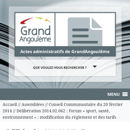
Panneau de gestion des cookies
Actes administratifs de GrandAngoulême
QUE VOULEZ-VOUS RECHERCHER ?
MENU
Accueil
//
Assemblées
//
Conseil Communautaire du 20 février
2014
//
Délibération 2014.02.062 : Forum « sport, santé,
environnement » : modification du règlement et des tarifs