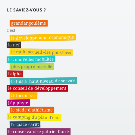
LE SAVIEZ-VOUS ?
grandangoulême
c'est
le développement économique
la nef
le multi accueil «les poussins»
les nouvelles mobilités
plus propre ma ville
l'alpha
le bus à haut niveau de service
le conseil de développement
le forum sse
l'épiphyte
le stade d'athlétisme
le camping du plan d'eau
l'espace carat
le conservatoire gabriel fauré