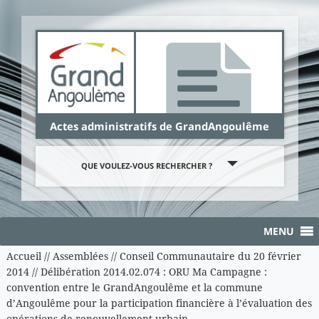
Panneau de gestion des cookies
Actes administratifs de GrandAngoulême
QUE VOULEZ-VOUS RECHERCHER ?
MENU
Accueil
//
Assemblées
//
Conseil Communautaire du 20 février
2014
//
Délibération 2014.02.074 : ORU Ma Campagne :
convention entre le GrandAngoulême et la commune
d’Angoulême pour la participation financière à l’évaluation des
opérations de renouvellement urbain