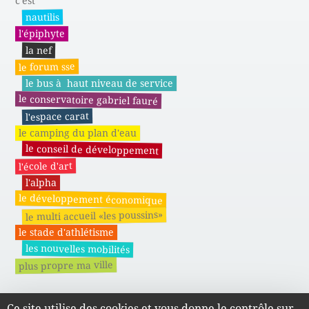
c'est
nautilis
l'épiphyte
la nef
le forum sse
le bus à haut niveau de service
le conservatoire gabriel fauré
l'espace carat
le camping du plan d'eau
le conseil de développement
l'école d'art
l'alpha
le développement économique
le multi accueil «les poussins»
le stade d'athlétisme
les nouvelles mobilités
plus propre ma ville
Ce site utilise des cookies et vous donne le contrôle sur