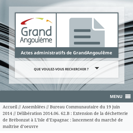
Panneau de gestion des cookies
Actes administratifs de GrandAngoulême
QUE VOULEZ-VOUS RECHERCHER ?
MENU
Accueil
//
Assemblées
//
Bureau Communautaire du 19 juin
2014
//
Délibération 2014.06. 62.B : Extension de la déchetterie
de Brébonzat à L’Isle d’Espagnac : lancement du marché de
maîtrise d’oeuvre