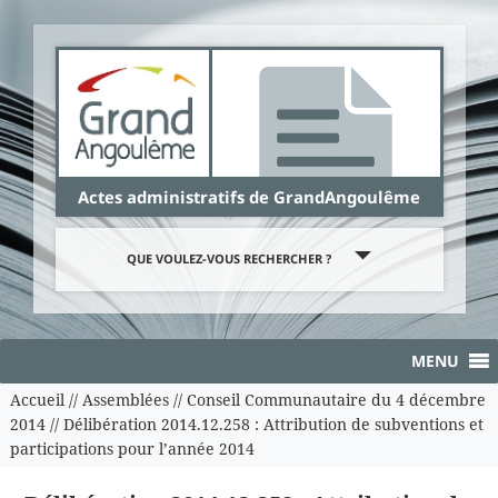
Panneau de gestion des cookies
Actes administratifs de GrandAngoulême
QUE VOULEZ-VOUS RECHERCHER ?
MENU
Accueil
//
Assemblées
//
Conseil Communautaire du 4 décembre
2014
//
Délibération 2014.12.258 : Attribution de subventions et
participations pour l’année 2014