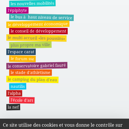
les nouvelles mobilités
l'épiphyte
le bus à haut niveau de service
le développement économique
le conseil de développement
le multi accueil «les poussins»
plus propre ma ville
l'espace carat
le forum sse
le conservatoire gabriel fauré
le stade d'athlétisme
le camping du plan d'eau
nautilis
l'alpha
l'école d'art
la nef
Ce site utilise des cookies et vous donne le contrôle sur
Actes administratifs du SMAPE