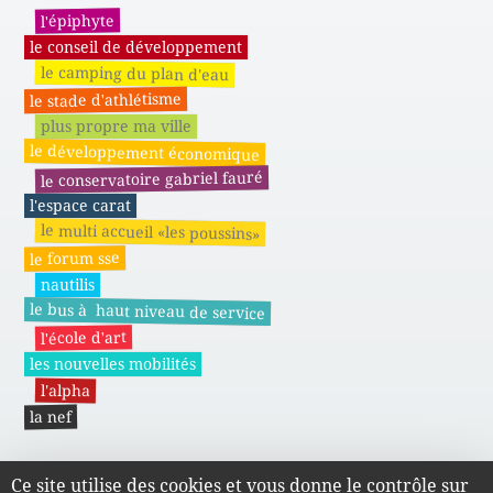
l'épiphyte
le conseil de développement
le camping du plan d'eau
le stade d'athlétisme
plus propre ma ville
le développement économique
le conservatoire gabriel fauré
l'espace carat
le multi accueil «les poussins»
le forum sse
nautilis
le bus à haut niveau de service
l'école d'art
les nouvelles mobilités
l'alpha
la nef
Ce site utilise des cookies et vous donne le contrôle sur