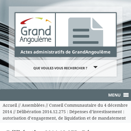
Panneau de gestion des cookies
Actes administratifs de GrandAngoulême
QUE VOULEZ-VOUS RECHERCHER ?
MENU
Accueil
//
Assemblées
//
Conseil Communautaire du 4 décembre
2014
//
Délibération 2014.12.275 : Dépenses d’investissement :
autorisation d’engagement, de liquidation et de mandatement