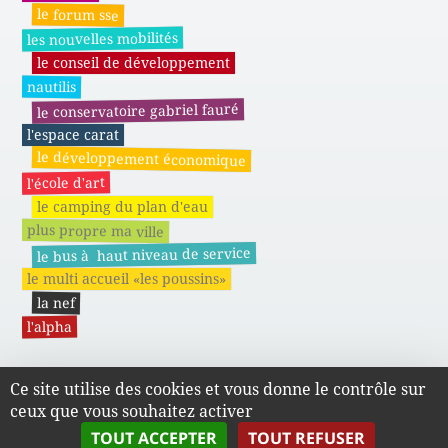
le forum sse
les nouvelles mobilités
le conseil de développement
nautilis
le conservatoire gabriel fauré
l'espace carat
le développement économique
l'école d'art
le camping du plan d'eau
plus propre ma ville
le bus à haut niveau de service
le multi accueil «les poussins»
la nef
l'alpha
Ce site utilise des cookies et vous donne le contrôle sur
Actes administratifs du SMAPE
ceux que vous souhaitez activer
TOUT ACCEPTER
TOUT REFUSER