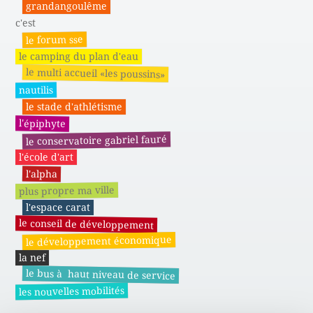
grandangoulême
c'est
le forum sse
le camping du plan d'eau
le multi accueil «les poussins»
nautilis
le stade d'athlétisme
l'épiphyte
le conservatoire gabriel fauré
l'école d'art
l'alpha
plus propre ma ville
l'espace carat
le conseil de développement
le développement économique
la nef
le bus à haut niveau de service
les nouvelles mobilités