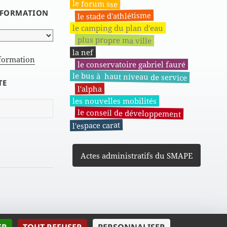
le forum sse
INFORMATION
le stade d'athlétisme
le camping du plan d'eau
plus propre ma ville
la nef
nformation
le conservatoire gabriel fauré
le bus à haut niveau de service
TE
l'alpha
les nouvelles mobilités
le conseil de développement
l'espace carat
Actes administratifs du SMAPE
| MMXVII