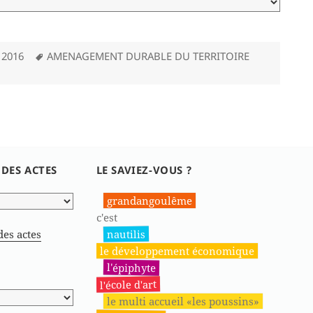
Mots-
 2016
AMENAGEMENT DURABLE DU TERRITOIRE
clés
 DES ACTES
LE SAVIEZ-VOUS ?
grandangoulême
c'est
nautilis
des actes
le développement économique
l'épiphyte
l'école d'art
le multi accueil «les poussins»