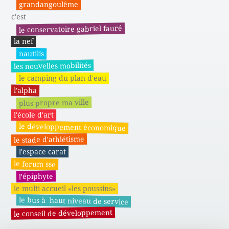
grandangoulême
c'est
le conservatoire gabriel fauré
la nef
nautilis
les nouvelles mobilités
le camping du plan d'eau
l'alpha
plus propre ma ville
l'école d'art
le développement économique
le stade d'athlétisme
l'espace carat
le forum sse
l'épiphyte
le multi accueil «les poussins»
le bus à haut niveau de service
le conseil de développement