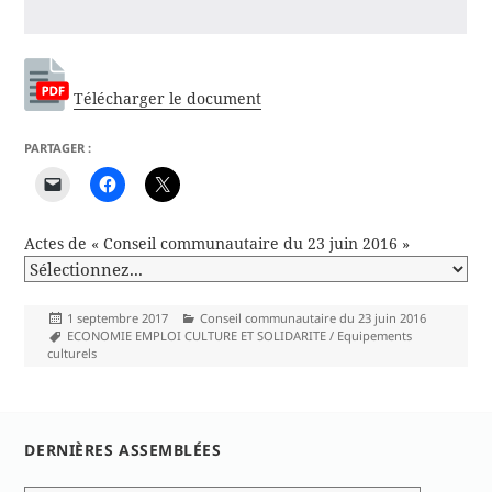
Télécharger le document
PARTAGER :
Actes de « Conseil communautaire du 23 juin 2016 »
Publié
Catégories
1 septembre 2017
Conseil communautaire du 23 juin 2016
le
Mots-
ECONOMIE EMPLOI CULTURE ET SOLIDARITE / Equipements
clés
culturels
DERNIÈRES ASSEMBLÉES