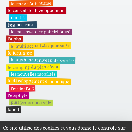
le stade d'athlétisme
le conseil de développement
nautilis
l'espace carat
le conservatoire gabriel fauré
l'alpha
le multi accueil «les poussins»
le forum sse
le bus à haut niveau de service
le camping du plan d'eau
les nouvelles mobilités
le développement économique
l'école d'art
l'épiphyte
plus propre ma ville
la nef
Ce site utilise des cookies et vous donne le contrôle sur
Actes administratifs du SMAPE