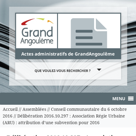
Panneau de gestion des cookies
Actes administratifs de GrandAngoulême
QUE VOULEZ-VOUS RECHERCHER ?
MENU
Accueil
//
Assemblées
//
Conseil communautaire du 6 octobre
2016
//
Délibération 2016.10.297 : Association Régie Urbaine
(ARU) : attribution d’une subvention pour 2016