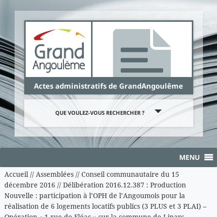
Panneau de gestion des cookies
Actes administratifs de GrandAngoulême
QUE VOULEZ-VOUS RECHERCHER ?
MENU
Accueil
//
Assemblées
//
Conseil communautaire du 15
décembre 2016
//
Délibération 2016.12.387 : Production
Nouvelle : participation à l’OPH de l’Angoumois pour la
réalisation de 6 logements locatifs publics (3 PLUS et 3 PLAI) –
Opération « 1 rue de Fléac » sur la commune de Linars