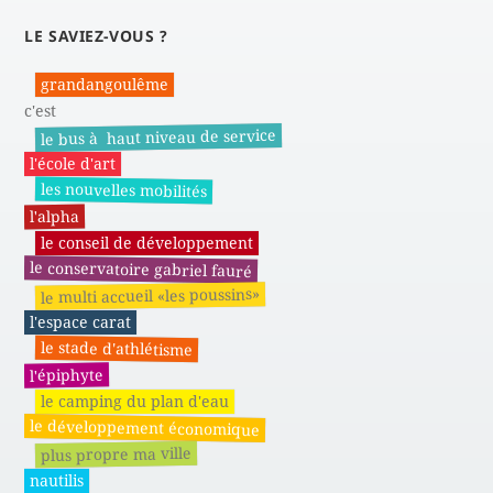
LE SAVIEZ-VOUS ?
grandangoulême
c'est
le bus à haut niveau de service
l'école d'art
les nouvelles mobilités
l'alpha
le conseil de développement
le conservatoire gabriel fauré
le multi accueil «les poussins»
l'espace carat
le stade d'athlétisme
l'épiphyte
le camping du plan d'eau
le développement économique
plus propre ma ville
nautilis