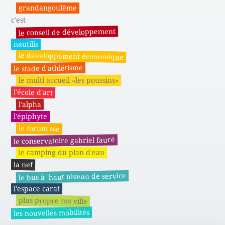
grandangoulême
c'est
le conseil de développement
nautilis
le développement économique
le stade d'athlétisme
le multi accueil «les poussins»
l'école d'art
l'alpha
l'épiphyte
le forum sse
le conservatoire gabriel fauré
le camping du plan d'eau
la nef
le bus à haut niveau de service
l'espace carat
plus propre ma ville
les nouvelles mobilités