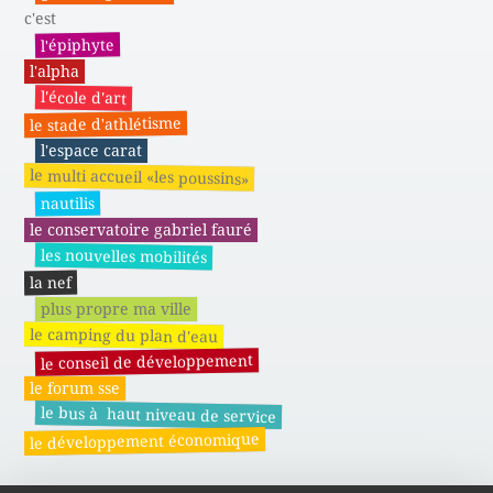
c'est
l'épiphyte
l'alpha
l'école d'art
le stade d'athlétisme
l'espace carat
le multi accueil «les poussins»
nautilis
le conservatoire gabriel fauré
les nouvelles mobilités
la nef
plus propre ma ville
le camping du plan d'eau
le conseil de développement
le forum sse
le bus à haut niveau de service
le développement économique