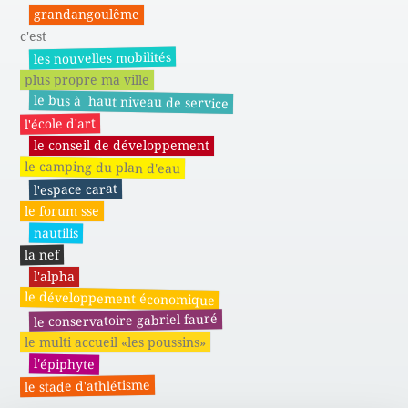
grandangoulême
c'est
les nouvelles mobilités
plus propre ma ville
le bus à haut niveau de service
l'école d'art
le conseil de développement
le camping du plan d'eau
l'espace carat
le forum sse
nautilis
la nef
l'alpha
le développement économique
le conservatoire gabriel fauré
le multi accueil «les poussins»
l'épiphyte
le stade d'athlétisme