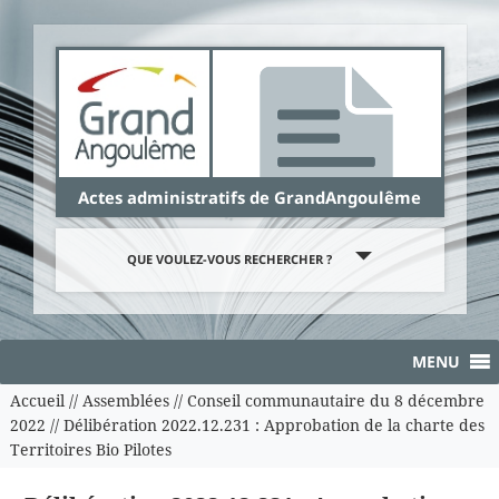
Panneau de gestion des cookies
Actes administratifs de GrandAngoulême
QUE VOULEZ-VOUS RECHERCHER ?
MENU
Accueil
//
Assemblées
//
Conseil communautaire du 8 décembre
2022
//
Délibération 2022.12.231 : Approbation de la charte des
Territoires Bio Pilotes