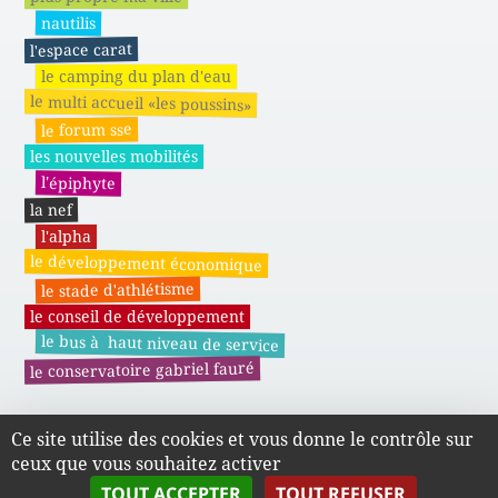
nautilis
l'espace carat
le camping du plan d'eau
le multi accueil «les poussins»
le forum sse
les nouvelles mobilités
l'épiphyte
la nef
l'alpha
le développement économique
le stade d'athlétisme
le conseil de développement
le bus à haut niveau de service
le conservatoire gabriel fauré
Ce site utilise des cookies et vous donne le contrôle sur
Actes administratifs du SMAPE
ceux que vous souhaitez activer
TOUT ACCEPTER
TOUT REFUSER