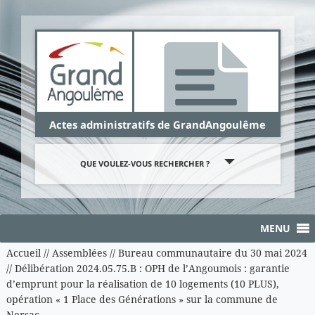
Panneau de gestion des cookies
Actes administratifs de GrandAngoulême
QUE VOULEZ-VOUS RECHERCHER ?
MENU
Accueil
//
Assemblées
//
Bureau communautaire du 30 mai 2024
//
Délibération 2024.05.75.B : OPH de l’Angoumois : garantie
d’emprunt pour la réalisation de 10 logements (10 PLUS),
opération « 1 Place des Générations » sur la commune de
Nersac