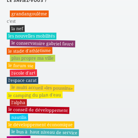
LE SAVIEZ-VOUS ?
grandangoulême
c'est
la nef
les nouvelles mobilités
le conservatoire gabriel fauré
le stade d'athlétisme
plus propre ma ville
le forum sse
l'école d'art
l'espace carat
le multi accueil «les poussins»
le camping du plan d'eau
l'alpha
le conseil de développement
nautilis
le développement économique
le bus à haut niveau de service