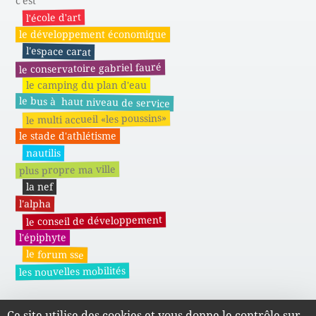
c'est
l'école d'art
le développement économique
l'espace carat
le conservatoire gabriel fauré
le camping du plan d'eau
le bus à haut niveau de service
le multi accueil «les poussins»
le stade d'athlétisme
nautilis
plus propre ma ville
la nef
l'alpha
le conseil de développement
l'épiphyte
le forum sse
les nouvelles mobilités
Ce site utilise des cookies et vous donne le contrôle sur