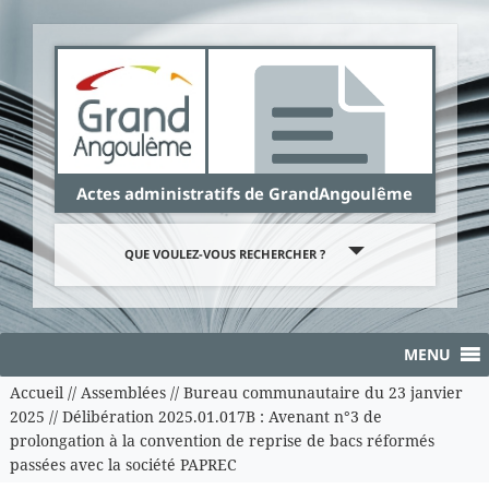
Panneau de gestion des cookies
Actes administratifs de GrandAngoulême
QUE VOULEZ-VOUS RECHERCHER ?
MENU
Accueil
//
Assemblées
//
Bureau communautaire du 23 janvier
2025
//
Délibération 2025.01.017B : Avenant n°3 de
prolongation à la convention de reprise de bacs réformés
passées avec la société PAPREC