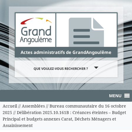
Panneau de gestion des cookies
Actes administratifs de GrandAngoulême
QUE VOULEZ-VOUS RECHERCHER ?
MENU
Accueil
//
Assemblées
//
Bureau communautaire du 16 octobre
2025
//
Délibération 2025.10.161B : Créances éteintes – Budget
Principal et budgets annexes Carat, Déchets Ménagers et
Assainissement