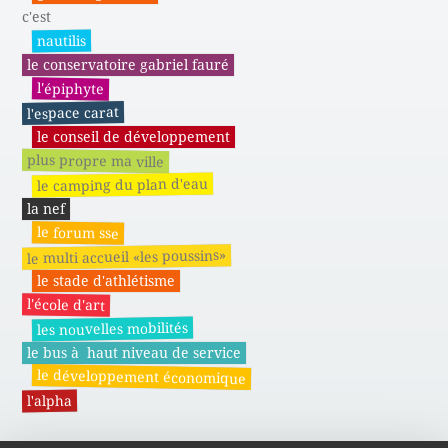
c'est
nautilis
le conservatoire gabriel fauré
l'épiphyte
l'espace carat
le conseil de développement
plus propre ma ville
le camping du plan d'eau
la nef
le forum sse
le multi accueil «les poussins»
le stade d'athlétisme
l'école d'art
les nouvelles mobilités
le bus à haut niveau de service
le développement économique
l'alpha