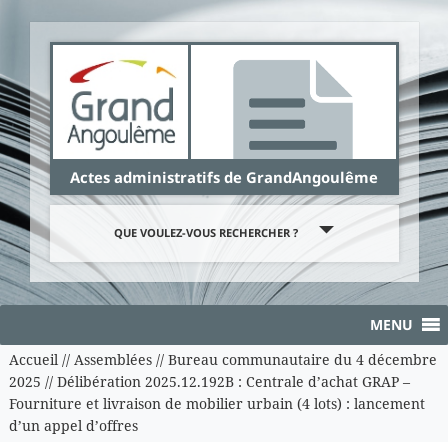
Panneau de gestion des cookies
Actes administratifs de GrandAngoulême
QUE VOULEZ-VOUS RECHERCHER ?
MENU
Accueil
//
Assemblées
//
Bureau communautaire du 4 décembre
2025
//
Délibération 2025.12.192B : Centrale d’achat GRAP –
Fourniture et livraison de mobilier urbain (4 lots) : lancement
d’un appel d’offres