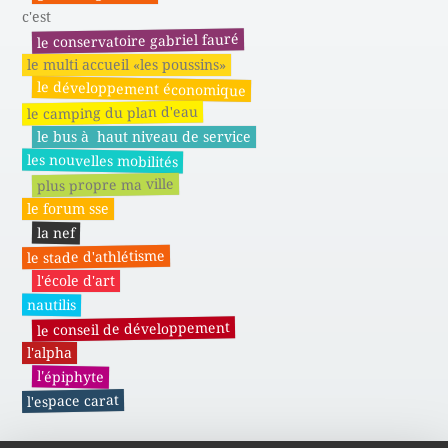
c'est
le conservatoire gabriel fauré
le multi accueil «les poussins»
le développement économique
le camping du plan d'eau
le bus à haut niveau de service
les nouvelles mobilités
plus propre ma ville
le forum sse
la nef
le stade d'athlétisme
l'école d'art
nautilis
le conseil de développement
l'alpha
l'épiphyte
l'espace carat