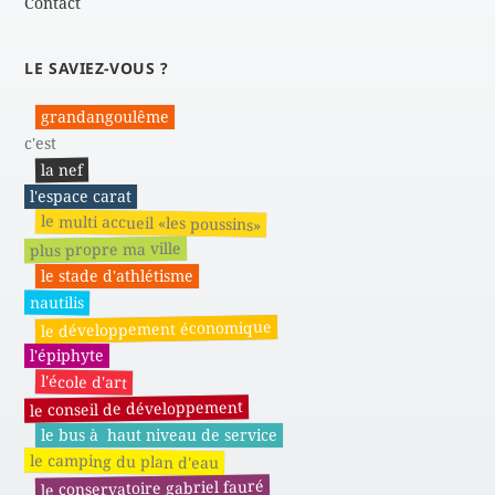
Contact
LE SAVIEZ-VOUS ?
grandangoulême
c'est
la nef
l'espace carat
le multi accueil «les poussins»
plus propre ma ville
le stade d'athlétisme
nautilis
le développement économique
l'épiphyte
l'école d'art
le conseil de développement
le bus à haut niveau de service
le camping du plan d'eau
le conservatoire gabriel fauré