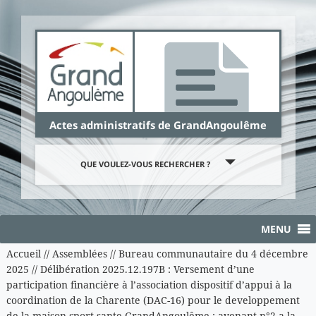
Panneau de gestion des cookies
Actes administratifs de GrandAngoulême
QUE VOULEZ-VOUS RECHERCHER ?
MENU
Accueil
//
Assemblées
//
Bureau communautaire du 4 décembre
2025
//
Délibération 2025.12.197B : Versement d’une
participation financière à l’association dispositif d’appui à la
coordination de la Charente (DAC-16) pour le developpement
de la maison sport sante GrandAngoulême : avenant n°2 a la