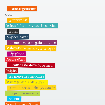
grandangoulême
c'est
le forum sse
le bus à haut niveau de service
la nef
l'espace carat
le conservatoire gabriel fauré
le développement économique
l'épiphyte
l'école d'art
le conseil de développement
l'alpha
les nouvelles mobilités
le camping du plan d'eau
le multi accueil «les poussins»
plus propre ma ville
nautilis
le stade d'athlétisme