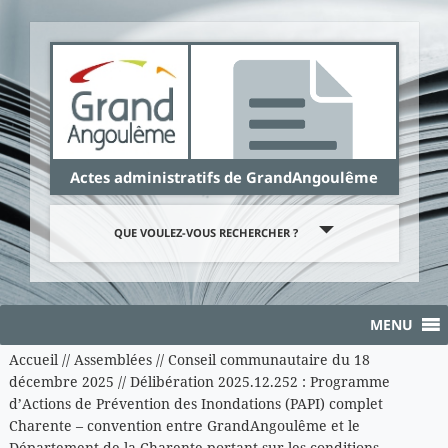
Panneau de gestion des cookies
Actes administratifs de GrandAngoulême
QUE VOULEZ-VOUS RECHERCHER ?
MENU
Accueil
//
Assemblées
//
Conseil communautaire du 18
décembre 2025
//
Délibération 2025.12.252 : Programme
d’Actions de Prévention des Inondations (PAPI) complet
Charente – convention entre GrandAngoulême et le
Département de la Charente portant sur les conditions