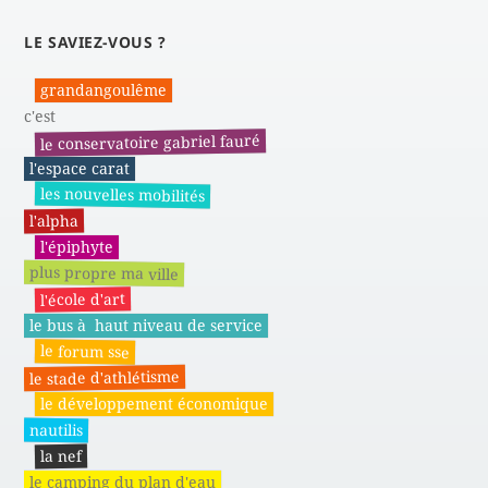
LE SAVIEZ-VOUS ?
grandangoulême
c'est
le conservatoire gabriel fauré
l'espace carat
les nouvelles mobilités
l'alpha
l'épiphyte
plus propre ma ville
l'école d'art
le bus à haut niveau de service
le forum sse
le stade d'athlétisme
le développement économique
nautilis
la nef
le camping du plan d'eau