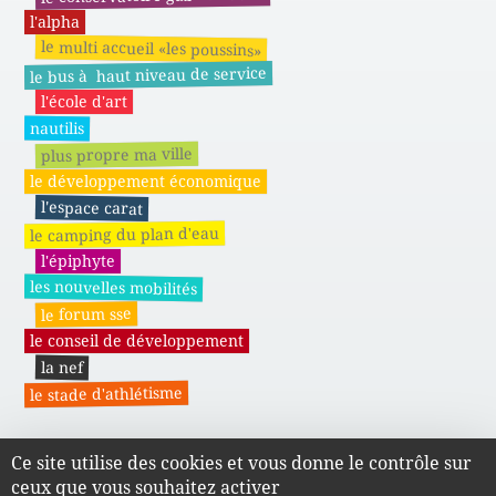
l'alpha
le multi accueil «les poussins»
le bus à haut niveau de service
l'école d'art
nautilis
plus propre ma ville
le développement économique
l'espace carat
le camping du plan d'eau
l'épiphyte
les nouvelles mobilités
le forum sse
le conseil de développement
la nef
le stade d'athlétisme
Ce site utilise des cookies et vous donne le contrôle sur
Actes administratifs du SMAPE
ceux que vous souhaitez activer