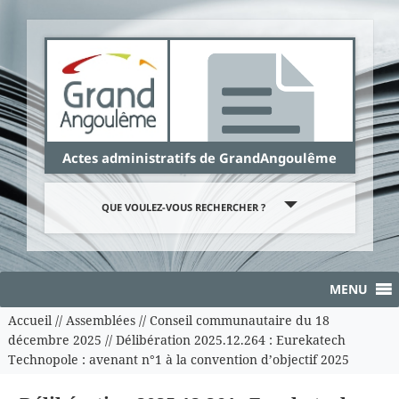
Panneau de gestion des cookies
Actes administratifs de GrandAngoulême
QUE VOULEZ-VOUS RECHERCHER ?
MENU
Accueil
//
Assemblées
//
Conseil communautaire du 18
décembre 2025
//
Délibération 2025.12.264 : Eurekatech
Technopole : avenant n°1 à la convention d’objectif 2025