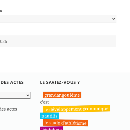
»
2026
 DES ACTES
LE SAVIEZ-VOUS ?
grandangoulême
c'est
le développement économique
des actes
nautilis
le stade d'athlétisme
l'épiphyte