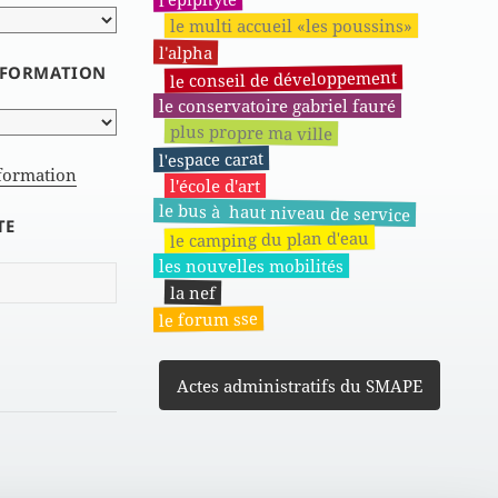
le multi accueil «les poussins»
l'alpha
INFORMATION
le conseil de développement
le conservatoire gabriel fauré
plus propre ma ville
l'espace carat
nformation
l'école d'art
le bus à haut niveau de service
TE
le camping du plan d'eau
les nouvelles mobilités
la nef
le forum sse
Actes administratifs du SMAPE