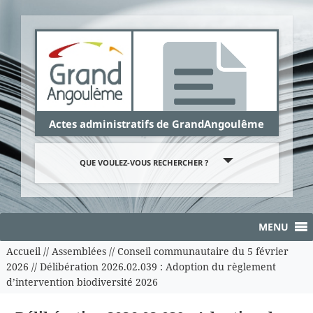
Panneau de gestion des cookies
Actes administratifs de GrandAngoulême
QUE VOULEZ-VOUS RECHERCHER ?
MENU
Accueil
//
Assemblées
//
Conseil communautaire du 5 février
2026
//
Délibération 2026.02.039 : Adoption du règlement
d’intervention biodiversité 2026