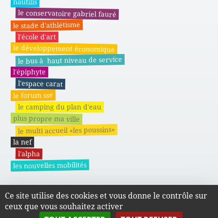
nautilis
le conservatoire gabriel fauré
le stade d'athlétisme
l'école d'art
le développement économique
le bus à haut niveau de service
l'épiphyte
l'espace carat
le forum sse
le camping du plan d'eau
plus propre ma ville
le multi accueil «les poussins»
la nef
l'alpha
les nouvelles mobilités
Ce site utilise des cookies et vous donne le contrôle sur
Actes administratifs du SMAPE
ceux que vous souhaitez activer