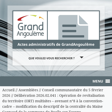
Panneau de gestion des cookies
Actes administratifs de GrandAngoulême
QUE VOULEZ-VOUS RECHERCHER ?
MENU
Accueil
//
Assemblées
//
Conseil communautaire du 5 février
2026
//
Délibération 2026.02.041 : Opération de revitalisation
du territoire (ORT) multisites – avenant n°8 à la convention-
cadre – modification du descriptif de la centralité du Maine
Gagnaud de la commune de Ruelle sur Touvre